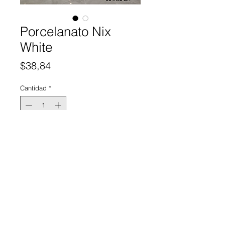
Porcelanato Nix
White
Precio
$38,84
Cantidad
*
Agregar al carrito
📌 Detalles del producto
🔹 Tipo:
Porcelanato importado
📏 Formato:
120 × 60
📦 Presentación:
Venta por caja
cerrada
📐 Rendimiento:
1.44 m² por caja