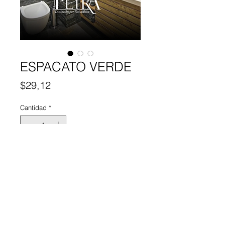
ESPACATO VERDE
Precio
$29,12
Cantidad
*
Agregar al carrito
Detalles del producto
• Material: Piedra 100% natural
• Precio: Por metro cuadrado
• Contenido: 1 m² por saco